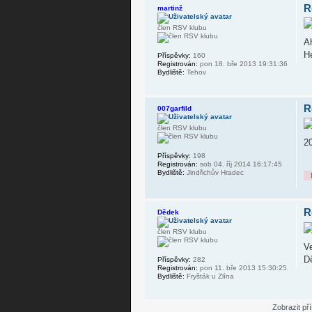
R
martinž
člen RSV klubu
Ah
H
Příspěvky:
160
Registrován:
pon 18. bře 2013 19:31:36
Bydliště:
Tehov
R
007garfild
člen RSV klubu
20
Příspěvky:
198
Registrován:
sob 04. říj 2014 16:17:45
Bydliště:
Jindřichův Hradec
R
Dědek
člen RSV klubu
V
D
Příspěvky:
282
Registrován:
pon 11. bře 2013 15:30:25
Bydliště:
Fryšták u Zlína
Zobrazit př