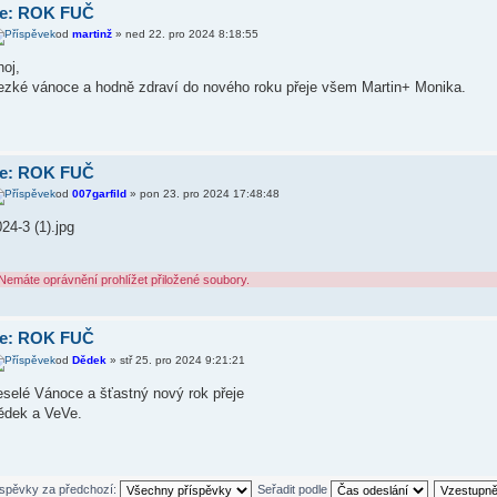
e: ROK FUČ
od
martinž
» ned 22. pro 2024 8:18:55
oj,
ezké vánoce a hodně zdraví do nového roku přeje všem Martin+ Monika.
e: ROK FUČ
od
007garfild
» pon 23. pro 2024 17:48:48
24-3 (1).jpg
Nemáte oprávnění prohlížet přiložené soubory.
e: ROK FUČ
od
Dědek
» stř 25. pro 2024 9:21:21
eselé Vánoce a šťastný nový rok přeje
ědek a VeVe.
íspěvky za předchozí:
Seřadit podle