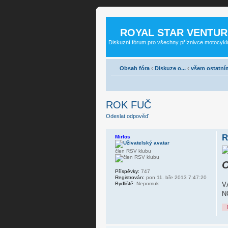
ROYAL STAR VENTUR
Diskuzní fórum pro všechny příznivce motocykl
Obsah fóra
‹
Diskuze o...
‹
všem ostatní
ROK FUČ
Odeslat odpověď
R
Mirlos
člen RSV klubu
O
Příspěvky:
747
Registrován:
pon 11. bře 2013 7:47:20
Bydliště:
Nepomuk
V
N