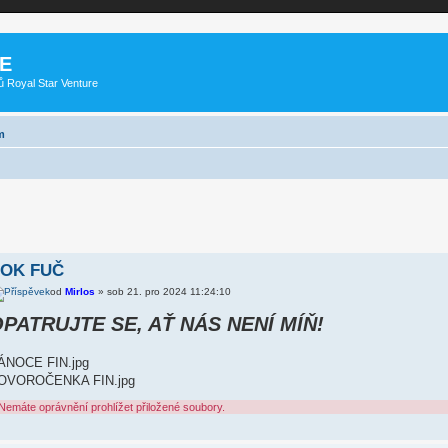
E
ů Royal Star Venture
m
OK FUČ
od
Mirlos
» sob 21. pro 2024 11:24:10
PATRUJTE SE, AŤ NÁS NENÍ MÍŇ!
ÁNOCE FIN.jpg
OVOROČENKA FIN.jpg
Nemáte oprávnění prohlížet přiložené soubory.