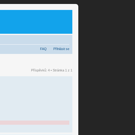
FAQ
Přihlásit se
Příspěvků: 4 • Stránka
1
z
1