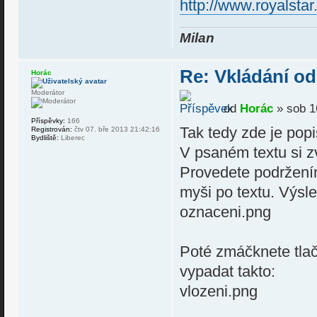
http://www.royalsta
Milan
Re: Vkládání od
Horác
Moderátor
od
Horác
» sob 1
Příspěvky:
166
Tak tedy zde je popi
Registrován:
čtv 07. bře 2013 21:42:16
Bydliště:
Liberec
V psaném textu si zv
Provedete podržením
myši po textu. Výsl
oznaceni.png
Poté zmáčknete tla
vypadat takto:
vlozeni.png