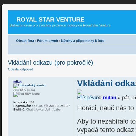
ROYAL STAR VENTURE
Diskuzní fórum pro všechny příznivce motocyklů Royal Star Venture
Obsah fóra
‹
Fórum a web
‹
Návrhy a připomínky k fóru
Vkládání odkazu (pro pokročilé)
Odeslat odpověď
Vkládání odkaz
milan
člen RSV klubu
od
milan
» pát 15
Příspěvky:
344
Registrován:
ned 10. bře 2013 21:53:37
Horáci, nauč nás to 
Bydliště:
Chabařovice-Ústi n/Labem
Aby to nezabíralo to
vypadá tento odkaz: