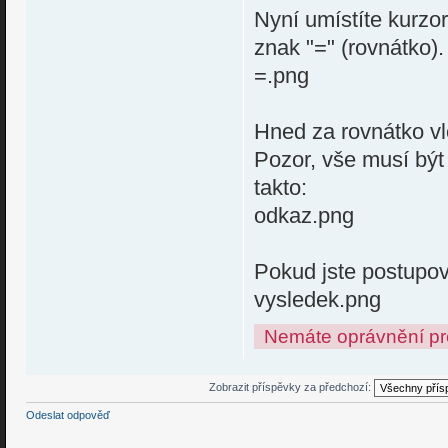
Nyní umístíte kurz
znak "=" (rovnátko)
=.png
Hned za rovnátko vl
Pozor, vše musí být
takto:
odkaz.png
Pokud jste postupova
vysledek.png
Nemáte oprávnění pro
Zobrazit příspěvky za předchozí:
Odeslat odpověď