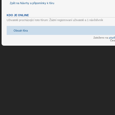
Zpět na Návrhy a připomínky k fóru
KDO JE ONLINE
Uživatelé procházející toto fórum: Žádní registrovaní uživatelé a 1 návštěvník
Obsah fóra
Založeno na
php
Čes