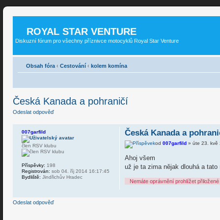
ROYAL STAR VENTURE
Diskuzní fórum pro všechny příznivce motocyklů Royal Star Venture
Obsah fóra
‹
Cestování
‹
kolem komína
Česká Kanada a pohraničí
Odeslat odpověď
Česká Kanada a pohrani
007garfild
od
007garfild
» úte 23. kvě
člen RSV klubu
Ahoj všem
Příspěvky:
198
už je ta zima nějak dlouhá a tato
Registrován:
sob 04. říj 2014 16:17:45
Bydliště:
Jindřichův Hradec
Nemáte oprávnění prohlížet přiložené
Odeslat odpověď