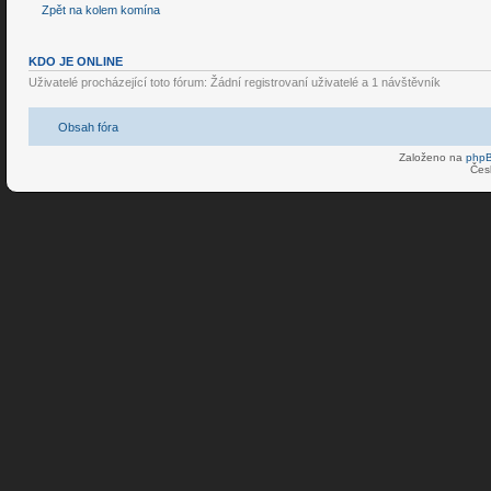
Zpět na kolem komína
KDO JE ONLINE
Uživatelé procházející toto fórum: Žádní registrovaní uživatelé a 1 návštěvník
Obsah fóra
Založeno na
php
Čes