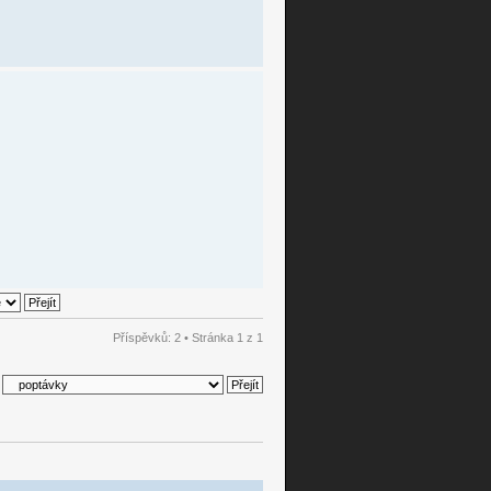
Příspěvků: 2 • Stránka
1
z
1