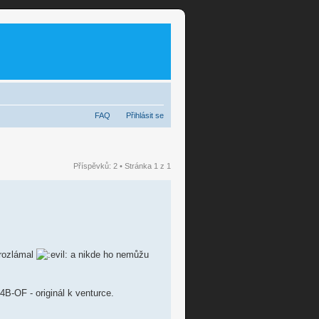
FAQ
Přihlásit se
Příspěvků: 2 • Stránka
1
z
1
 rozlámal
a nikde ho nemůžu
B-OF - originál k venturce.