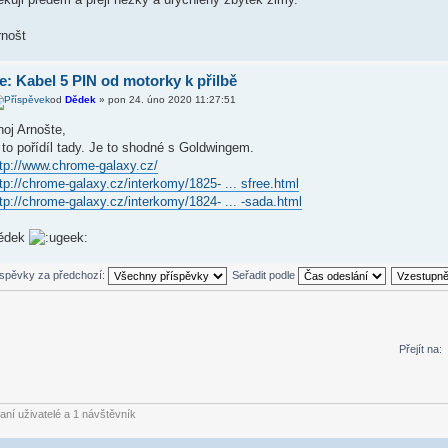
rnošt
e: Kabel 5 PIN od motorky k přilbě
od
Dědek
» pon 24. úno 2020 11:27:51
oj Arnošte,
 to pořídíl tady. Je to shodné s Goldwingem.
ttp://www.chrome-galaxy.cz/
tp://chrome-galaxy.cz/interkomy/1825- ... sfree.html
tp://chrome-galaxy.cz/interkomy/1824- ... -sada.html
ědek
íspěvky za předchozí:
Seřadit podle
Přejít na:
vaní uživatelé a 1 návštěvník