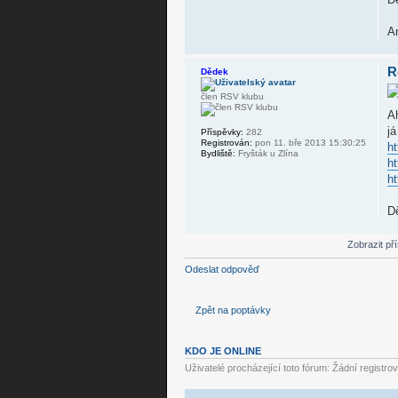
A
R
Dědek
člen RSV klubu
Ah
já
Příspěvky:
282
Registrován:
pon 11. bře 2013 15:30:25
h
Bydliště:
Fryšták u Zlína
ht
ht
D
Zobrazit př
Odeslat odpověď
Zpět na poptávky
KDO JE ONLINE
Uživatelé procházející toto fórum: Žádní registro