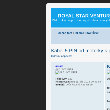
ROYAL STAR VENTUR
Diskuzní fórum pro všechny příznivce motocykl
Obsah fóra
‹
Inzerce
‹
poptávky
Kabel 5 PIN od motorky k p
Odeslat odpověď
K
arnošt
člen RSV klubu
A
Příspěvky:
122
Registrován:
pon 11. bře 2013 20:49:54
Bydliště:
Dvůr Králové nad labem
n
se
Ne
Dě