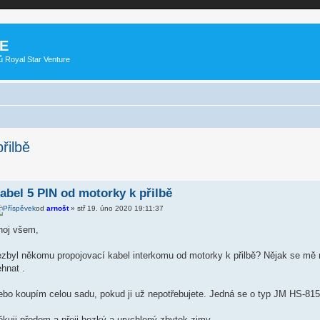
E
ů Royal Star Venture
řilbě
abel 5 PIN od motorky k přilbě
od
arnošt
» stř 19. úno 2020 19:11:37
hoj všem,
ezbyl někomu propojovací kabel interkomu od motorky k přilbě? Nějak se mě
hnat .
bo koupím celou sadu, pokud ji už nepotřebujete. Jedná se o typ JM HS-8154
kuji předem a přeji hezký a urychlený zbytek zimy.