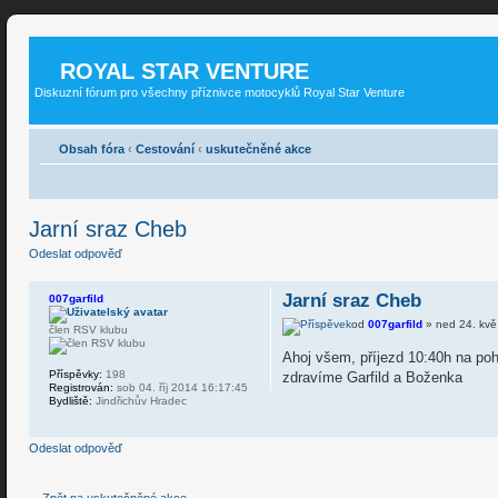
ROYAL STAR VENTURE
Diskuzní fórum pro všechny příznivce motocyklů Royal Star Venture
Obsah fóra
‹
Cestování
‹
uskutečněné akce
Jarní sraz Cheb
Odeslat odpověď
Jarní sraz Cheb
007garfild
od
007garfild
» ned 24. kvě
člen RSV klubu
Ahoj všem, příjezd 10:40h na p
Příspěvky:
198
zdravíme Garfild a Boženka
Registrován:
sob 04. říj 2014 16:17:45
Bydliště:
Jindřichův Hradec
Odeslat odpověď