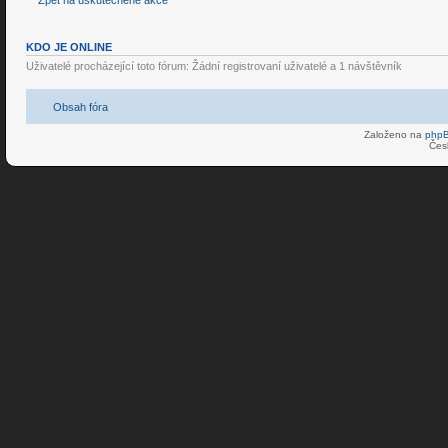
Zpět na uskutečněné akce
KDO JE ONLINE
Uživatelé procházející toto fórum: Žádní registrovaní uživatelé a 1 návštěvník
Obsah fóra
Založeno na
php
Čes