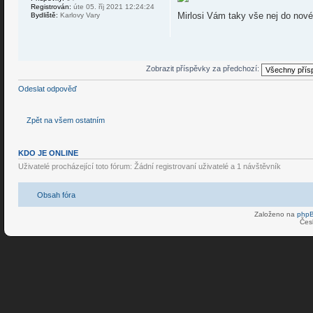
Registrován:
úte 05. říj 2021 12:24:24
Mirlosi Vám taky vše nej do nové
Bydliště:
Karlovy Vary
Zobrazit příspěvky za předchozí:
Odeslat odpověď
Zpět na všem ostatním
KDO JE ONLINE
Uživatelé procházející toto fórum: Žádní registrovaní uživatelé a 1 návštěvník
Obsah fóra
Založeno na
php
Čes