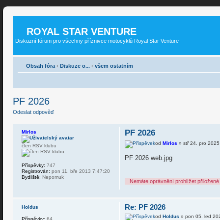
ROYAL STAR VENTURE
Diskuzní fórum pro všechny příznivce motocyklů Royal Star Venture
Obsah fóra
‹
Diskuze o...
‹
všem ostatním
PF 2026
Odeslat odpověď
PF 2026
Mirlos
od
Mirlos
» stř 24. pro 202
člen RSV klubu
PF 2026 web.jpg
Příspěvky:
747
Registrován:
pon 11. bře 2013 7:47:20
Bydliště:
Nepomuk
Nemáte oprávnění prohlížet přiložené
Re: PF 2026
Holdus
od
Holdus
» pon 05. led 20
Příspěvky:
64