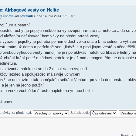
e: Airbagové vesty od Helite
od
petrskutr
» ned 14. pro 2014 17:32:07
oj Juro a ostatní
ouštěcí uchyt je připojen někde na vyhovujícím místě na motorce a dá se ve
od uložením nafukovací bombičky na přední straně vesty.
 vytržení pojistky je potřeba poměrně dost velká síla a k náhodnému vytržen
stu mám už doma a perfektně sedí ,ikdyž je o proti jiným vestá o něco těžší
rovskou výhodou vesty mimo jiné je i po aktivaci nafoknuti fiksace helmy n
ž chrání krční pateř a zádový protektor je až nad airbagem čím se dokonale r
ředmětum.
 aktivaci a nafoknuti se do 2 minut sama vypustí
aždy jezdec a spolujezdec má svoje uchycení.
dyž se domluvíme tak na nějakén setkání Venture .provedu demonstraci aktiv
 a je jen na jedno použití
mo verze včetně kreš testu najdete na yotube helite.
etrbmw
íspěvky za předchozí:
Seřadit podle
Přejít na: