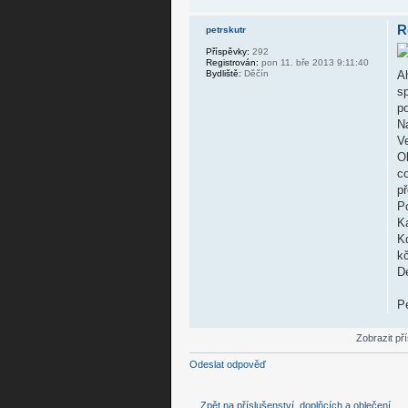
R
petrskutr
Příspěvky:
292
Registrován:
pon 11. bře 2013 9:11:40
Ah
Bydliště:
Děčín
sp
p
Na
Ve
Ob
co
p
Po
K
K
kč
De
P
Zobrazit př
Odeslat odpověď
Zpět na příslušenství, doplňcích a oblečení