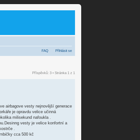
FAQ
Přihlásit se
Příspěvků: 3 • Stránka
1
z
1
ove airbagove vesty nejnovější generace
rkáře je opravdu velice učinná
lika milisekund nafoukla .
.Desinng vesty je velice konfortní a
kostrče .
ombičky cca 500 kč