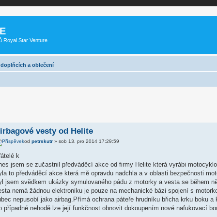
E
ů Royal Star Venture
, doplňcích a oblečení
irbagové vesty od Helite
od
petrskutr
» sob 13. pro 2014 17:29:59
átelé k
es jsem se zučastnil předváděcí akce od firmy Helite která vyrábi motocykl
la to předváděcí akce která mě opravdu nadchla a v oblasti bezpečnosti moto
yl jsem svědkem ukázky symulovaného pádu z motorky a vesta se během něko
sta nemá žádnou elektroniku je pouze na mechanické bázi spojení s motorkou
bec nepusobí jako airbag.Přímá ochrana páteře hrudníku břicha krku boku a 
o případné nehodě lze její funkčnost obnovit dokoupením nové nafukovací b