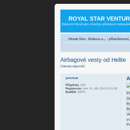
ROYAL STAR VENTUR
Diskuzní fórum pro všechny příznivce motocykl
Obsah fóra
‹
Diskuze o...
‹
příslušenství
Airbagové vesty od Helite
Odeslat odpověď
A
petrskutr
Příspěvky:
292
Registrován:
pon 11. bře 2013 9:11:40
Bydliště:
Děčín
Př
Dn
By
B
Ve
vu
P