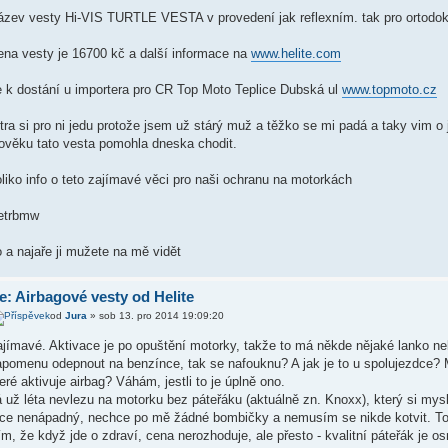
ázev vesty Hi-VIS TURTLE VESTA v provedení jak reflexním. tak pro ortodok
ena vesty je 16700 kč a další informace na
www.helite.com
e k dostání u importera pro CR Top Moto Teplice Dubská ul
www.topmoto.cz
tra si pro ni jedu protože jsem už stárý muž a těžko se mi padá a taky vim 
lověku tato vesta pomohla dneska chodit.
liko info o teto zajímavé věci pro naši ochranu na motorkách
etrbmw
 a najaře ji mužete na mě vidět
e: Airbagové vesty od Helite
od
Jura
» sob 13. pro 2014 19:09:20
ajímavé. Aktivace je po opuštění motorky, takže to má někde nějaké lanko ne
apomenu odepnout na benzínce, tak se nafouknu? A jak je to u spolujezdce? 
eré aktivuje airbag? Váhám, jestli to je úplně ono.
á už léta nevlezu na motorku bez páteřáku (aktuálně zn. Knoxx), který si m
íce nenápadný, nechce po mě žádné bombičky a nemusím se nikde kotvit. Tot
m, že když jde o zdraví, cena nerozhoduje, ale přesto - kvalitní páteřák je osm