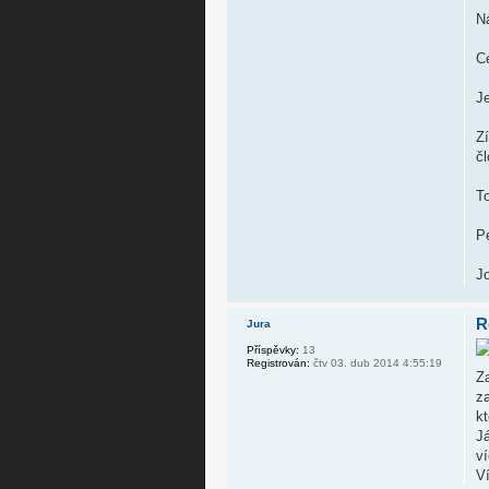
N
C
J
Zí
č
To
P
Jo
R
Jura
Příspěvky:
13
Registrován:
čtv 03. dub 2014 4:55:19
Z
z
kt
J
v
Ví