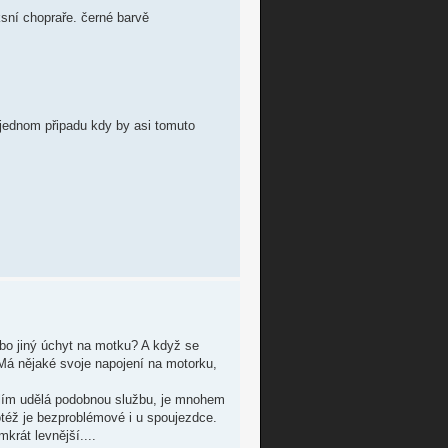
sní chopraře. černé barvě
o jednom připadu kdy by asi tomuto
bo jiný úchyt na motku? A když se
Má nějaké svoje napojení na motorku,
yslím udělá podobnou službu, je mnohem
éž je bezproblémové i u spoujezdce.
krát levnější....