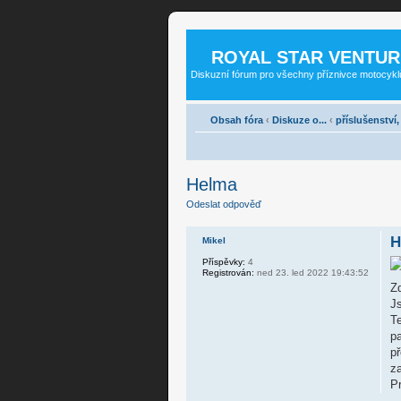
ROYAL STAR VENTUR
Diskuzní fórum pro všechny příznivce motocykl
Obsah fóra
‹
Diskuze o...
‹
příslušenství
Helma
Odeslat odpověď
H
Mikel
Příspěvky:
4
Registrován:
ned 23. led 2022 19:43:52
Z
Js
T
pa
př
za
Pr