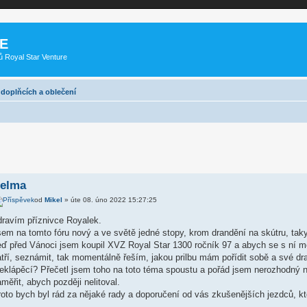
E
ů Royal Star Venture
, doplňcích a oblečení
elma
od
Mikel
» úte 08. úno 2022 15:27:25
dravím příznivce Royalek.
em na tomto fóru nový a ve světě jedné stopy, krom drandění na skútru, taky
eď před Vánoci jsem koupil XVZ Royal Star 1300 ročník 97 a abych se s ní m
tří, seznámit, tak momentálně řeším, jakou prilbu mám pořídit sobě a své dra
eklápěcí? Přečetl jsem toho na toto téma spoustu a pořád jsem nerozhodný n
měřit, abych později nelitoval.
oto bych byl rád za nějaké rady a doporučení od vás zkušenějších jezdců, kte