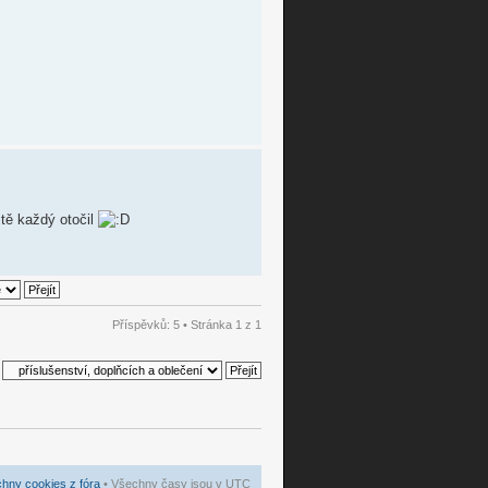
itě každý otočil
Příspěvků: 5 • Stránka
1
z
1
hny cookies z fóra
• Všechny časy jsou v UTC