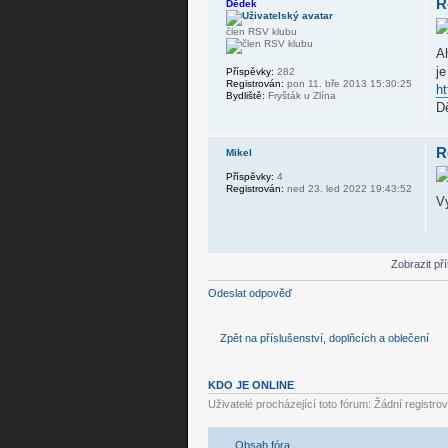
R
Dědek
člen RSV klubu
Ah
je
Příspěvky:
282
Registrován:
pon 11. bře 2013 15:30:25
ht
Bydliště:
Fryšták u Zlína
D
R
Mikel
Příspěvky:
4
Registrován:
ned 23. led 2022 19:43:52
Vy
Zobrazit př
Odeslat odpověď
Zpět na příslušenství, doplňcích a oblečení
KDO JE ONLINE
Uživatelé procházející toto fórum: Žádní registro
Obsah fóra