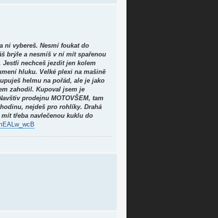
a ni vybereš. Nesmí foukat do
máš brýle a nesmíš v ní mít spařenou
Jestli nechceš jezdit jen kolem
lumení hluku. Velké plexi na mašině
upuješ helmu na pořád, ale je jako
sem zahodil. Kupoval jsem je
o. Navštiv prodejnu MOTOVŠEM, tam
 hodinu, nejdeš pro rohlíky. Drahá
 mít třeba navlečenou kuklu do
 YmEALw_wcB