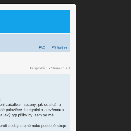
FAQ
Přihlásit se
Příspěvků: 5 • Stránka
1
z
1
.
ohl začátkem sezóny, jak se sluší a
hé polovičce. Integrální x otevřenou x
a jaký typ přilby by jsem se měl
reří sedlaji stejné nebo podobné stroje.