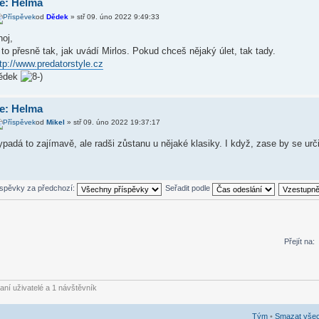
e: Helma
od
Dědek
» stř 09. úno 2022 9:49:33
oj,
 to přesně tak, jak uvádí Mirlos. Pokud chceš nějaký úlet, tak tady.
tp://www.predatorstyle.cz
ědek
e: Helma
od
Mikel
» stř 09. úno 2022 19:37:17
padá to zajímavě, ale radši zůstanu u nějaké klasiky. I když, zase by se urč
íspěvky za předchozí:
Seřadit podle
Přejít na:
vaní uživatelé a 1 návštěvník
Tým
•
Smazat všec