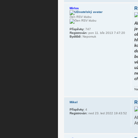
R
Mirlos
člen RSV klubu
A
j
Příspěvky:
747
Registrován:
pon 11. bře 2013 7:47:20
o
Bydliště:
Nepomuk
h
k
d
b
v
u
n
c
Na
R
Mikel
Příspěvky:
4
Registrován:
ned 23. led 2022 19:43:52
Ah
Ať