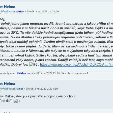
e: Helma
od
Mirlos
» úte 08. úno 2022 19:51:59
hoj,
e úplně jedno jakou motorku jezdíš, kromě motokrosu a jakou přilbu si n
bličeje, nesmí v ní hučet a tlačit v oblasti spánků, když třeba žvýkáš a 
lavu ve 30°C. To vše dokáže hodně znepříjemnit jízdu během půl hodiny. 
omína, tak na dlouhé štreky potřebuješ příjemné polstrování, větrání a t
ovede dost obličej ochránit. Jezdím téměř stále s otevřeným hledím. Nek
oty, takže časem půjdeš do další. Mám už asi sedmou, střídám je a tři j
ětšinou u Louise v Německu, ale tady se to s výběrem taky dost rozjel
ž si musí vybrat každý. Stále zkoušej, aby pěkně sedla a buď tam klidně
eznamená vždy dobrá, platíš značku. Raději volnější než fest, abys mohl
hládku. Dobrej lov.
.
https://www.motovsem.cz/?gclid=Cj0KCQiA ...
posledy upravil
Mirlos
dne úte 08. úno 2022 20:06:06, celkově upraveno 1
e: Helma
od
Mikel
» úte 08. úno 2022 20:04:30
oj Mirlosi, děkuji za postřehy a doporučení obchodu.
 se daří.