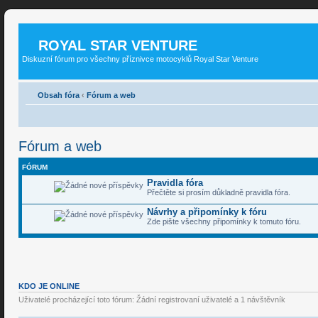
ROYAL STAR VENTURE
Diskuzní fórum pro všechny příznivce motocyklů Royal Star Venture
Obsah fóra
‹
Fórum a web
Fórum a web
FÓRUM
Pravidla fóra
Přečtěte si prosím důkladně pravidla fóra.
Návrhy a připomínky k fóru
Zde pište všechny připomínky k tomuto fóru.
KDO JE ONLINE
Uživatelé procházející toto fórum: Žádní registrovaní uživatelé a 1 návštěvník