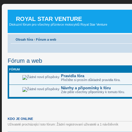
ROYAL STAR VENTURE
Diskuzní fórum pro všechny příznivce motocyklů Royal Star Venture
Obsah fóra
‹
Fórum a web
Fórum a web
FÓRUM
Pravidla fóra
Přečtěte si prosím důkladně pravidla fóra.
Návrhy a připomínky k fóru
Zde pište všechny připomínky k tomuto fóru.
KDO JE ONLINE
Uživatelé procházející toto fórum: Žádní registrovaní uživatelé a 1 návštěvník