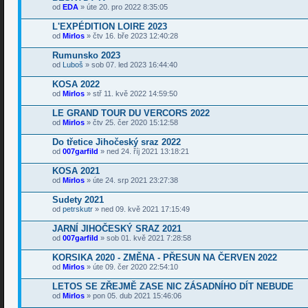
od
EDA
» úte 20. pro 2022 8:35:05
L'EXPÉDITION LOIRE 2023
od
Mirlos
» čtv 16. bře 2023 12:40:28
Rumunsko 2023
od
Luboš
» sob 07. led 2023 16:44:40
KOSA 2022
od
Mirlos
» stř 11. kvě 2022 14:59:50
LE GRAND TOUR DU VERCORS 2022
od
Mirlos
» čtv 25. čer 2020 15:12:58
Do třetice Jihočeský sraz 2022
od
007garfild
» ned 24. říj 2021 13:18:21
KOSA 2021
od
Mirlos
» úte 24. srp 2021 23:27:38
Sudety 2021
od
petrskutr
» ned 09. kvě 2021 17:15:49
JARNÍ JIHOČESKÝ SRAZ 2021
od
007garfild
» sob 01. kvě 2021 7:28:58
KORSIKA 2020 - ZMĚNA - PŘESUN NA ČERVEN 2022
od
Mirlos
» úte 09. čer 2020 22:54:10
LETOS SE ZŘEJMĚ ZASE NIC ZÁSADNÍHO DÍT NEBUDE
od
Mirlos
» pon 05. dub 2021 15:46:06