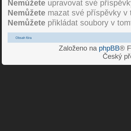
Nemůžete
upravovat své příspěvky
Nemůžete
mazat své příspěvky v 
Nemůžete
přikládat soubory v tom
Obsah fóra
Založeno na
phpBB
® F
Český př