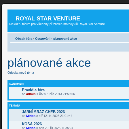
ROYAL STAR VENTURE
Diskuzní fórum pro všechny příznivce motocyklů Royal Star Venture
Obsah fóra
‹
Cestování
‹
plánované akce
plánované akce
Odeslat nové téma
OZNÁMENÍ
Pravidla fóra
od
admin
» čtv 07. bře 2013 21:59:56
TÉMATA
JARNÍ SRAZ CHEB 2026
od
Mirlos
» stř 12. lis 2025 21:01:44
KOSA 2026
od
Mirlos
» pon 20. říj 2025 11:35:24