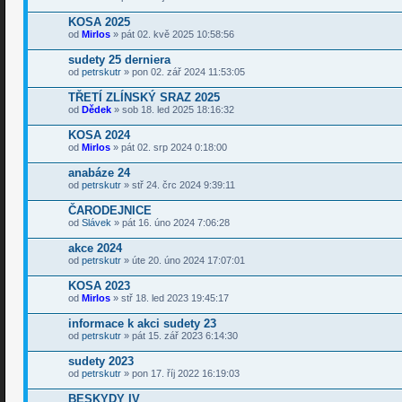
KOSA 2025
od
Mirlos
» pát 02. kvě 2025 10:58:56
sudety 25 derniera
od
petrskutr
» pon 02. zář 2024 11:53:05
TŘETÍ ZLÍNSKÝ SRAZ 2025
od
Dědek
» sob 18. led 2025 18:16:32
KOSA 2024
od
Mirlos
» pát 02. srp 2024 0:18:00
anabáze 24
od
petrskutr
» stř 24. črc 2024 9:39:11
ČARODEJNICE
od
Slávek
» pát 16. úno 2024 7:06:28
akce 2024
od
petrskutr
» úte 20. úno 2024 17:07:01
KOSA 2023
od
Mirlos
» stř 18. led 2023 19:45:17
informace k akci sudety 23
od
petrskutr
» pát 15. zář 2023 6:14:30
sudety 2023
od
petrskutr
» pon 17. říj 2022 16:19:03
BESKYDY IV