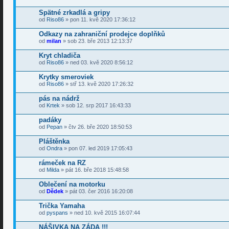
Spätné zrkadlá a gripy
od
Riso86
» pon 11. kvě 2020 17:36:12
Odkazy na zahraniční prodejce doplňků
od
milan
» sob 23. bře 2013 12:13:37
Kryt chladiča
od
Riso86
» ned 03. kvě 2020 8:56:12
Krytky smeroviek
od
Riso86
» stř 13. kvě 2020 17:26:32
pás na nádrž
od
Krtek
» sob 12. srp 2017 16:43:33
padáky
od
Pepan
» čtv 26. bře 2020 18:50:53
Pláštěnka
od
Ondra
» pon 07. led 2019 17:05:43
rámeček na RZ
od
Milda
» pát 16. bře 2018 15:48:58
Oblečení na motorku
od
Dědek
» pát 03. čer 2016 16:20:08
Trička Yamaha
od
pyspans
» ned 10. kvě 2015 16:07:44
NÁŠIVKA NA ZÁDA !!!