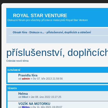
ROYAL STAR VENTURE
Diskuzní fórum pro všechny příznivce motocyklů Royal Star Venture
Obsah fóra
‹
Diskuze o...
‹
příslušenství, doplňcích a oblečení
příslušenství, doplňcíc
Odeslat nové téma
OZNÁMENÍ
Pravidla fóra
od
admin
» čtv 07. bře 2013 21:59:56
TÉMATA
Helma
od
Mikel
» úte 08. úno 2022 15:27:25
VOZÍK NA MOTORKU
od
Mirlos
» čtv 11. bře 2021 19:29:07