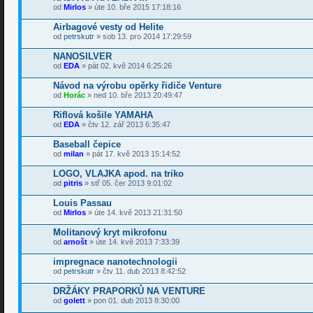
od
Mirlos
» úte 10. bře 2015 17:18:16
Airbagové vesty od Helite
od
petrskutr
» sob 13. pro 2014 17:29:59
NANOSILVER
od
EDA
» pát 02. kvě 2014 6:25:26
Návod na výrobu opěrky řidiče Venture
od
Horác
» ned 10. bře 2013 20:49:47
Riflová košile YAMAHA
od
EDA
» čtv 12. zář 2013 6:35:47
Baseball čepice
od
milan
» pát 17. kvě 2013 15:14:52
LOGO, VLAJKA apod. na triko
od
pitris
» stř 05. čer 2013 9:01:02
Louis Passau
od
Mirlos
» úte 14. kvě 2013 21:31:50
Molitanový kryt mikrofonu
od
arnošt
» úte 14. kvě 2013 7:33:39
impregnace nanotechnologii
od
petrskutr
» čtv 11. dub 2013 8:42:52
DRŽÁKY PRAPORKŮ NA VENTURE
od
golett
» pon 01. dub 2013 8:30:00