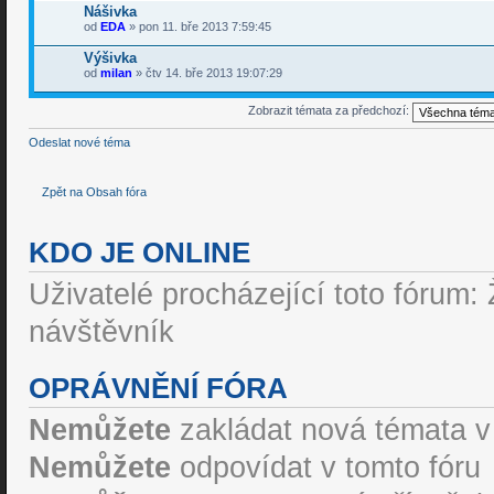
Nášivka
od
EDA
» pon 11. bře 2013 7:59:45
Výšivka
od
milan
» čtv 14. bře 2013 19:07:29
Zobrazit témata za předchozí:
Odeslat nové téma
Zpět na Obsah fóra
KDO JE ONLINE
Uživatelé procházející toto fórum: 
návštěvník
OPRÁVNĚNÍ FÓRA
Nemůžete
zakládat nová témata v
Nemůžete
odpovídat v tomto fóru