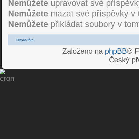
Nemůžete
upravovat své příspěvky
Nemůžete
mazat své příspěvky v 
Nemůžete
přikládat soubory v tom
Obsah fóra
Založeno na
phpBB
® F
Český př