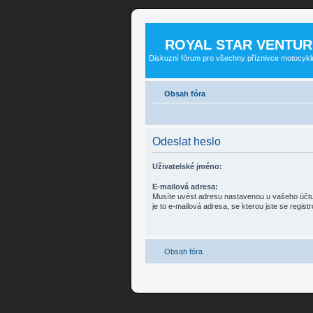
ROYAL STAR VENTUR
Diskuzní fórum pro všechny příznivce motocykl
Obsah fóra
Odeslat heslo
Uživatelské jméno:
E-mailová adresa:
Musíte uvést adresu nastavenou u vašeho účtu. 
je to e-mailová adresa, se kterou jste se registro
Obsah fóra