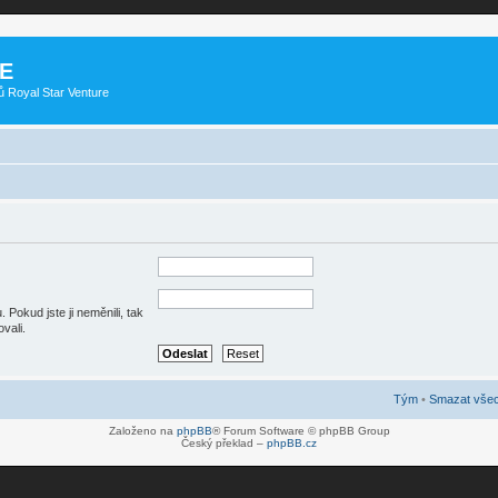
E
ů Royal Star Venture
Pokud jste ji neměnili, tak
vali.
Tým
•
Smazat všec
Založeno na
phpBB
® Forum Software © phpBB Group
Český překlad –
phpBB.cz