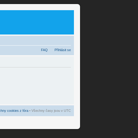
FAQ
Přihlásit se
hny cookies z fóra
• Všechny časy jsou v UTC