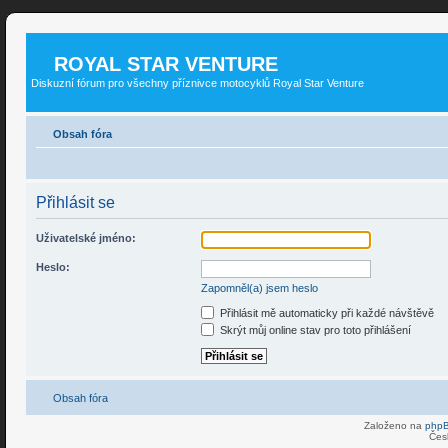
ROYAL STAR VENTURE
Diskuzní fórum pro všechny příznivce motocyklů Royal Star Venture
Obsah fóra
Přihlásit se
Uživatelské jméno:
Heslo:
Zapomněl(a) jsem heslo
Přihlásit mě automaticky při každé návštěvě
Skrýt můj online stav pro toto přihlášení
Obsah fóra
Založeno na
php
Čes