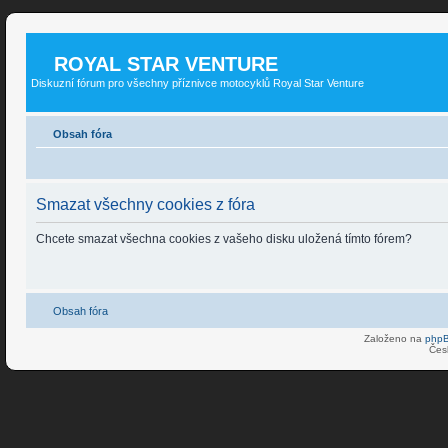
ROYAL STAR VENTURE
Diskuzní fórum pro všechny příznivce motocyklů Royal Star Venture
Obsah fóra
Smazat všechny cookies z fóra
Chcete smazat všechna cookies z vašeho disku uložená tímto fórem?
Obsah fóra
Založeno na
php
Čes