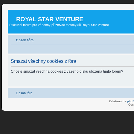
ROYAL STAR VENTURE
Diskuzní fórum pro všechny příznivce motocyklů Royal Star Venture
Obsah fóra
Smazat všechny cookies z fóra
Chcete smazat všechna cookies z vašeho disku uložená tímto fórem?
Obsah fóra
Založeno na
php
Čes