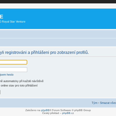
E
ů Royal Star Venture
li registrováni a přihlášeni pro zobrazení profilů.
jsem heslo
 mě automaticky při každé návštěvě
online stav pro toto přihlášení
Tým
•
Smazat všec
Založeno na
phpBB
® Forum Software © phpBB Group
Český překlad –
phpBB.cz