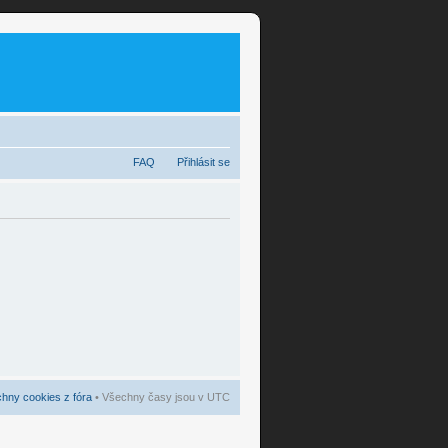
FAQ
Přihlásit se
hny cookies z fóra
• Všechny časy jsou v UTC