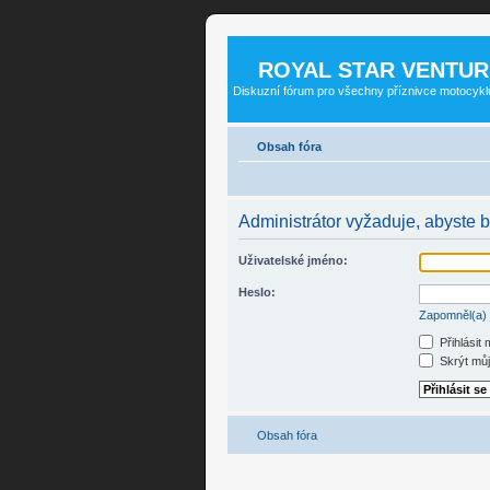
ROYAL STAR VENTUR
Diskuzní fórum pro všechny příznivce motocykl
Obsah fóra
Administrátor vyžaduje, abyste by
Uživatelské jméno:
Heslo:
Zapomněl(a) 
Přihlásit
Skrýt můj 
Obsah fóra