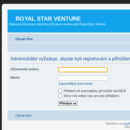
ROYAL STAR VENTURE
Diskuzní fórum pro všechny příznivce motocyklů Royal Star Venture
Obsah fóra
Administrátor vyžaduje, abyste byli registrováni a přihlášen
Uživatelské jméno:
Heslo:
Zapomněl(a) jsem heslo
Přihlásit mě automaticky při každé návštěvě
Skrýt můj online stav pro toto přihlášení
Obsah fóra
Založeno na
php
Čes