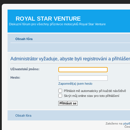
ROYAL STAR VENTURE
Diskuzní fórum pro všechny příznivce motocyklů Royal Star Venture
Obsah fóra
Administrátor vyžaduje, abyste byli registrováni a přihlášen
Uživatelské jméno:
Heslo:
Zapomněl(a) jsem heslo
Přihlásit mě automaticky při každé návštěvě
Skrýt můj online stav pro toto přihlášení
Obsah fóra
Založeno na
php
Čes