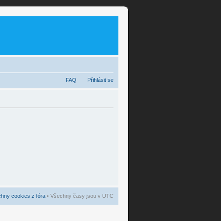
FAQ
Přihlásit se
hny cookies z fóra
• Všechny časy jsou v UTC