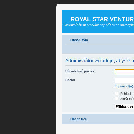
ROYAL STAR VENTUR
Diskuzní fórum pro všechny příznivce motocykl
Obsah fóra
Administrátor vyžaduje, abyste by
Uživatelské jméno:
Heslo:
Zapomněl(a) 
Přihlásit
Skrýt můj 
Obsah fóra