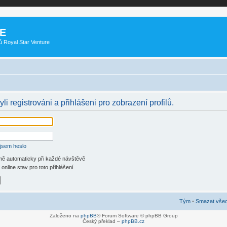
E
ů Royal Star Venture
li registrováni a přihlášeni pro zobrazení profilů.
jsem heslo
 mě automaticky při každé návštěvě
online stav pro toto přihlášení
Tým
•
Smazat všec
Založeno na
phpBB
® Forum Software © phpBB Group
Český překlad –
phpBB.cz