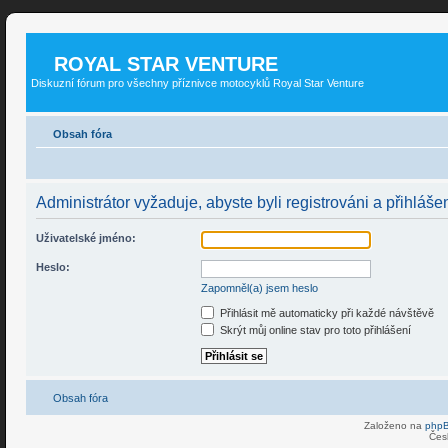
ROYAL STAR VENTURE
Diskuzní fórum pro všechny příznivce motocyklů Royal Star Venture
Obsah fóra
Administrátor vyžaduje, abyste byli registrováni a přihlášen
Uživatelské jméno:
Heslo:
Zapomněl(a) jsem heslo
Přihlásit mě automaticky při každé návštěvě
Skrýt můj online stav pro toto přihlášení
Obsah fóra
Založeno na
php
Čes