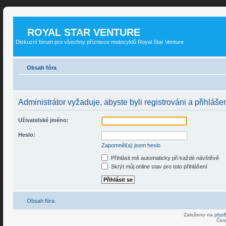
ROYAL STAR VENTURE
Diskuzní fórum pro všechny příznivce motocyklů Royal Star Venture
Obsah fóra
Administrátor vyžaduje, abyste byli registrováni a přihláše
Uživatelské jméno:
Heslo:
Zapomněl(a) jsem heslo
Přihlásit mě automaticky při každé návštěvě
Skrýt můj online stav pro toto přihlášení
Obsah fóra
Založeno na
php
Čes