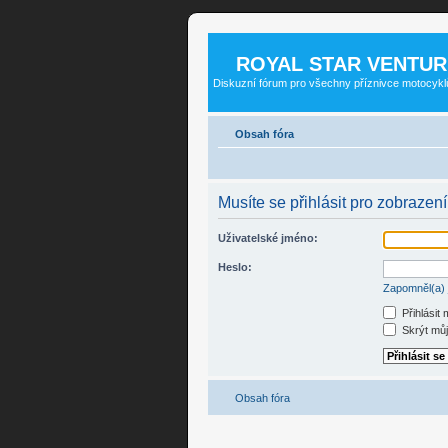
ROYAL STAR VENTUR
Diskuzní fórum pro všechny příznivce motocykl
Obsah fóra
Musíte se přihlásit pro zobrazen
Uživatelské jméno:
Heslo:
Zapomněl(a) 
Přihlásit
Skrýt můj 
Obsah fóra