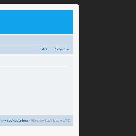
FAQ
Přihlásit se
hny cookies z fóra
• Všechny časy jsou v UTC